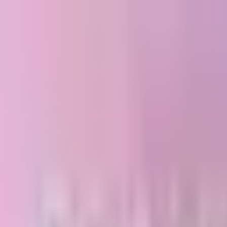
さくねっと
ホーム
non-no
Blog
楽曲
メンション
聖地マップ
年表
お問い合わ
SNS