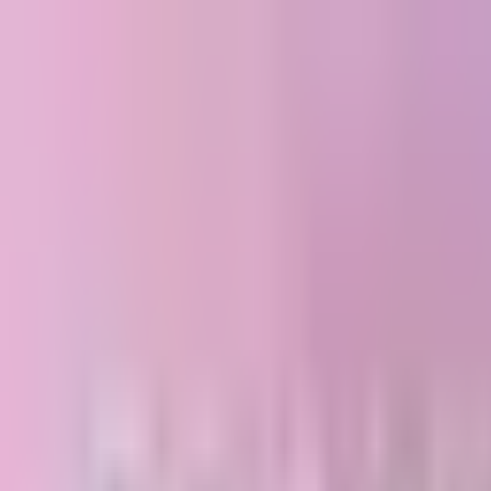
さくねっと
ホーム
non-no
Blog
楽曲
メンション
聖地マップ
年表
お問い合わ
SNS