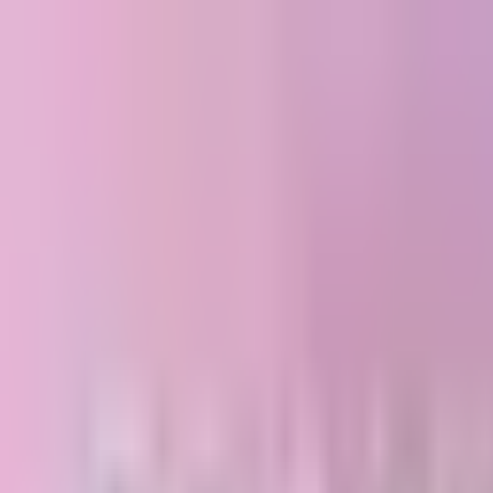
さくねっと
ホーム
non-no
Blog
楽曲
メンション
聖地マップ
年表
お問い合わ
SNS