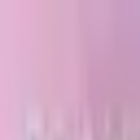
さくねっと
ホーム
non-no
Blog
楽曲
メンション
聖地マップ
年表
お問い合わ
SNS