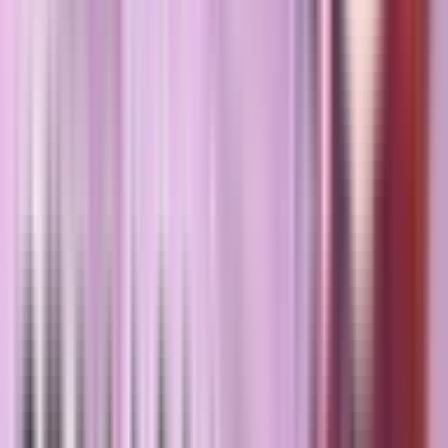
沙友理的爱吃厨房