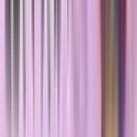
放送前飛鳥ちゃんとさくちゃん