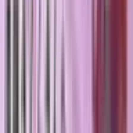
沙友理的爱吃厨房