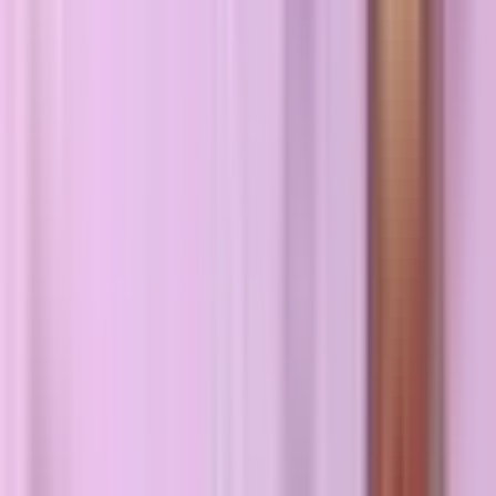
生田さんとさくちゃん２ショット