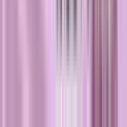
さくちゃんやんちゃん