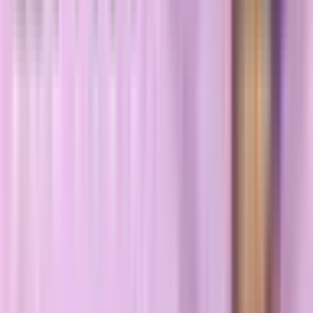
放送後飛鳥ちゃんとさくちゃん