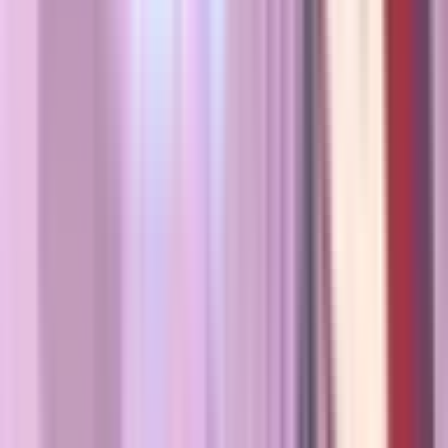
沙友理的爱吃厨房